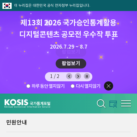
이 누리집은 대한민국 공식 전자정부 누리집입니다.
제13회 2026 국가승인통계활용
8월 통계찾기 퀴즈이벤트
디지털콘텐츠 공모전 우수작 투표
8.7.(금) ~ 8.21.(금)
2026.7.29 ~ 8.7
팝업보기
팝업보기
1/2
하루 동안 열지않기
다시 열지않기
민원안내