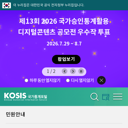
이 누리집은 대한민국 공식 전자정부 누리집입니다.
제13회 2026 국가승인통계활용
디지털콘텐츠 공모전 우수작 투표
8.7.(금) ~ 8.21.(금)
2026.7.29 ~ 8.7
팝업보기
2/2
하루 동안 열지않기
다시 열지않기
민원안내