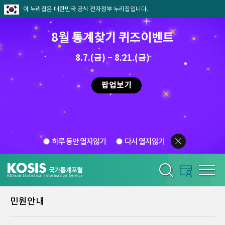
이 누리집은 대한민국 공식 전자정부 누리집입니다.
8월 통계찾기 퀴즈이벤트
8.7.(금) ~ 8.21.(금)
팝업보기
하루 동안 열지않기
다시 열지않기
민원안내