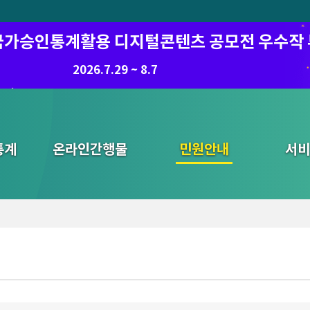
6 국가승인통계활용 디지털콘텐츠 공모전 우수작
8.7.(금) ~ 8.21.(금)
2026.7.29 ~ 8.7
통계
온라인간행물
민원안내
통합검색
서비