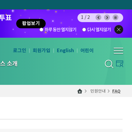
 투표
1/2
팝업보기
하루 동안 열지않기
다시 열지않기
로그인
회원가입
English
어린이
스 소개
민원안내
FAQ