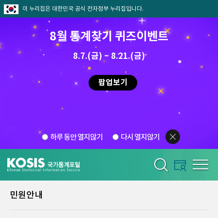
이 누리집은 대한민국 공식 전자정부 누리집입니다.
8월 통계찾기 퀴즈이벤트
8.7.(금) ~ 8.21.(금)
팝업보기
하루 동안 열지않기
다시 열지않기
민원안내