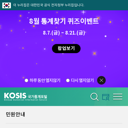
이 누리집은 대한민국 공식 전자정부 누리집입니다.
8월 통계찾기 퀴즈이벤트
8.7.(금) ~ 8.21.(금)
팝업보기
하루 동안 열지않기
다시 열지않기
민원안내