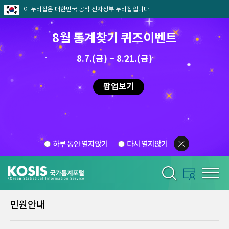
이 누리집은 대한민국 공식 전자정부 누리집입니다.
8월 통계찾기 퀴즈이벤트
8.7.(금) ~ 8.21.(금)
팝업보기
하루 동안 열지않기
다시 열지않기
민원안내