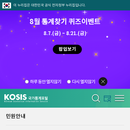
이 누리집은 대한민국 공식 전자정부 누리집입니다.
8월 통계찾기 퀴즈이벤트
8.7.(금) ~ 8.21.(금)
팝업보기
하루 동안 열지않기
다시 열지않기
민원안내