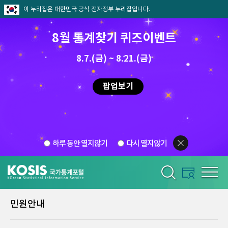
이 누리집은 대한민국 공식 전자정부 누리집입니다.
8월 통계찾기 퀴즈이벤트
8.7.(금) ~ 8.21.(금)
팝업보기
하루 동안 열지않기
다시 열지않기
민원안내