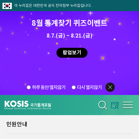
이 누리집은 대한민국 공식 전자정부 누리집입니다.
8월 통계찾기 퀴즈이벤트
8.7.(금) ~ 8.21.(금)
팝업보기
하루 동안 열지않기
다시 열지않기
민원안내