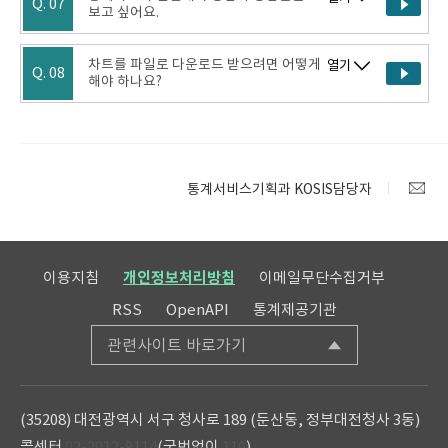
Q. 07
보고 싶어요.
차트를 파일로 다운로드 받으려면 어떻게
열기
Q. 08
해야 하나요?
통계서비스기획과 KOSIS담당자
이용지침
개인정보처리방침
이메일무단수집거부
RSS
OpenAPI
통계제공기관
관련사이트 바로가기
(35208) 대전광역시 서구 청사로 189 (둔산동, 정부대전청사 3동)
콜센터
02-2012-9114
(국번없이
110
)