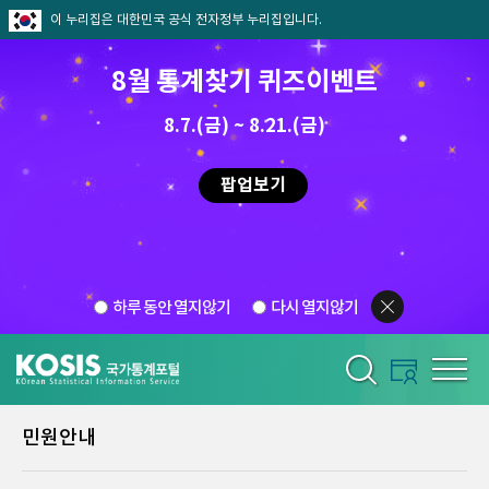
이 누리집은 대한민국 공식 전자정부 누리집입니다.
8월 통계찾기 퀴즈이벤트
8.7.(금) ~ 8.21.(금)
팝업보기
하루 동안 열지않기
다시 열지않기
민원안내