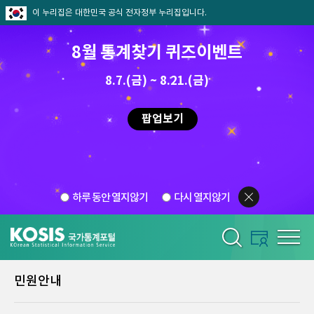
이 누리집은 대한민국 공식 전자정부 누리집입니다.
8월 통계찾기 퀴즈이벤트
8.7.(금) ~ 8.21.(금)
팝업보기
하루 동안 열지않기
다시 열지않기
민원안내