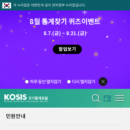
이 누리집은 대한민국 공식 전자정부 누리집입니다.
8월 통계찾기 퀴즈이벤트
8.7.(금) ~ 8.21.(금)
팝업보기
하루 동안 열지않기
다시 열지않기
민원안내