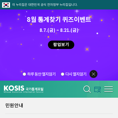
이 누리집은 대한민국 공식 전자정부 누리집입니다.
8월 통계찾기 퀴즈이벤트
8.7.(금) ~ 8.21.(금)
팝업보기
하루 동안 열지않기
다시 열지않기
민원안내