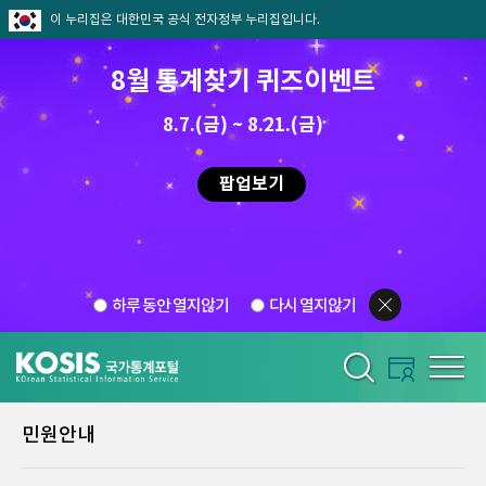
이 누리집은 대한민국 공식 전자정부 누리집입니다.
8월 통계찾기 퀴즈이벤트
8.7.(금) ~ 8.21.(금)
팝업보기
하루 동안 열지않기
다시 열지않기
민원안내