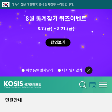
이 누리집은 대한민국 공식 전자정부 누리집입니다.
8월 통계찾기 퀴즈이벤트
8.7.(금) ~ 8.21.(금)
팝업보기
하루 동안 열지않기
다시 열지않기
민원안내