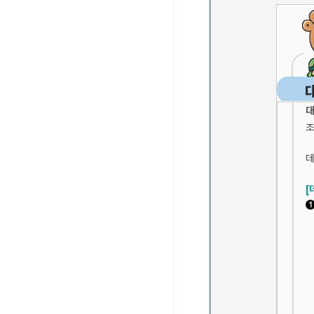
대
조
데
[