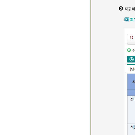
적용 버
피