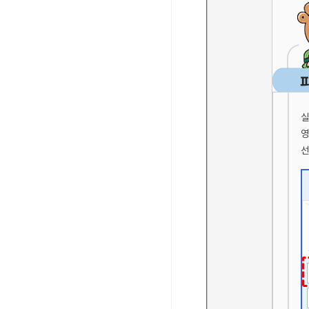
실
영
선