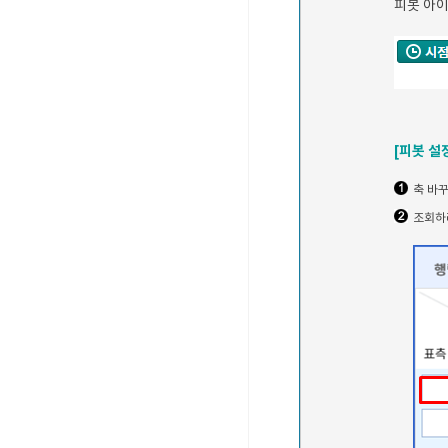
피봇 아이
[피봇 설
축 바꾸
조회하