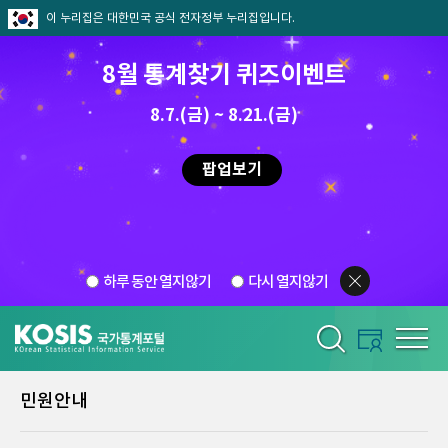
이 누리집은 대한민국 공식 전자정부 누리집입니다.
8월 통계찾기 퀴즈이벤트
8.7.(금) ~ 8.21.(금)
팝업보기
하루 동안 열지않기
다시 열지않기
민원안내