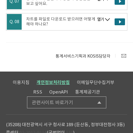
Q. 07
보고 싶어요.
차트를 파일로 다운로드 받으려면 어떻게
열기
Q. 08
해야 하나요?
통계서비스기획과 KOSIS담당자
이용지침
개인정보처리방침
이메일무단수집거부
RSS
OpenAPI
통계제공기관
관련사이트 바로가기
(35208) 대전광역시 서구 청사로 189 (둔산동, 정부대전청사 3동)
콜센터
02-2012-9114
(국번없이
110
)