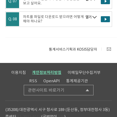
Q. 07
보고 싶어요.
차트를 파일로 다운로드 받으려면 어떻게
열기
Q. 08
해야 하나요?
통계서비스기획과 KOSIS담당자
이용지침
개인정보처리방침
이메일무단수집거부
RSS
OpenAPI
통계제공기관
관련사이트 바로가기
(35208) 대전광역시 서구 청사로 189 (둔산동, 정부대전청사 3동)
콜센터
02-2012-9114
(국번없이
110
)