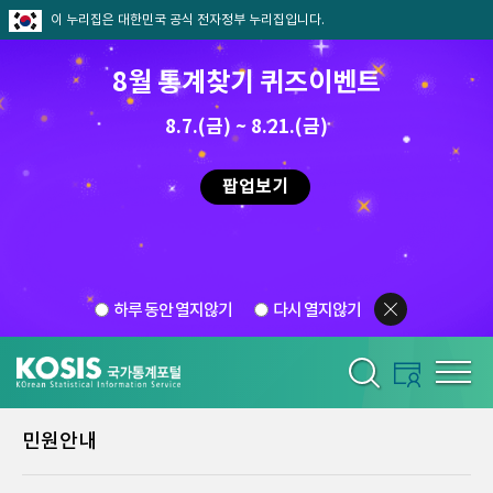
이 누리집은 대한민국 공식 전자정부 누리집입니다.
8월 통계찾기 퀴즈이벤트
8.7.(금) ~ 8.21.(금)
팝업보기
하루 동안 열지않기
다시 열지않기
민원안내