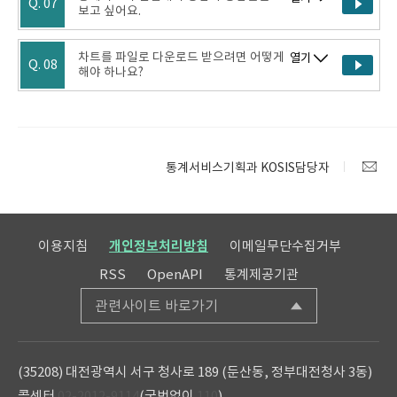
Q. 07
보고 싶어요.
차트를 파일로 다운로드 받으려면 어떻게
열기
Q. 08
해야 하나요?
통계서비스기획과 KOSIS담당자
이용지침
개인정보처리방침
이메일무단수집거부
RSS
OpenAPI
통계제공기관
관련사이트 바로가기
(35208) 대전광역시 서구 청사로 189 (둔산동, 정부대전청사 3동)
콜센터
02-2012-9114
(국번없이
110
)