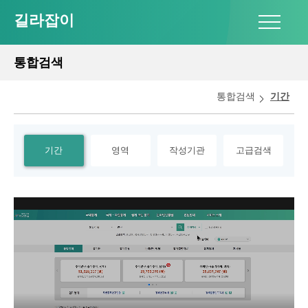
길라잡이
통합검색
통합검색
기간
KOSIS
재택근무에
통계표
저작권
증감
통계목록
자료문의처
대한 의견
통계목록
시점설정
서비스업동향조사
목록에서
조회조건
통계정보
주석/
화면구성
(증감률)
관련
통계설명자료
행렬전환
출처
부가기능설정/
1인당
시점
및
통계표
인구
새
기간
영역
작성기관
고급검색
(2021)
다운로드
설정하기
이용방법
(2021)
온라인간행물
출처쓰기
열고정
다운로드/
안내
데이터찾기
GDP(2022)
통계표명
버튼
화면에서
보도자료
변화
탭
인쇄/
관련통계표
화면복사
피벗
검색
통계목록
(2022)
열기
주소정보
스크랩
스크랩
인쇄
다운로드
다운로드
(대용량)
분석
표서식/
데이터찾기
차트
주석