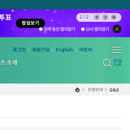
 투표
1/2
팝업보기
하루 동안 열지않기
다시 열지않기
로그인
회원가입
English
어린이
스 소개
민원안내
Q&A