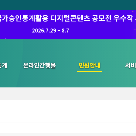
6 국가승인통계활용 디지털콘텐츠 공모전 우수작
8.7.(금) ~ 8.21.(금)
2026.7.29 ~ 8.7
통계
온라인간행물
민원안내
통합검색
서비