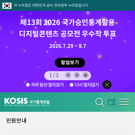
이 누리집은 대한민국 공식 전자정부 누리집입니다.
제13회 2026 국가승인통계활용
8월 통계찾기 퀴즈이벤트
디지털콘텐츠 공모전 우수작 투표
8.7.(금) ~ 8.21.(금)
2026.7.29 ~ 8.7
팝업보기
팝업보기
2/2
하루 동안 열지않기
다시 열지않기
민원안내