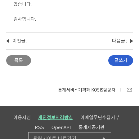
있습니다. 
감사합니다.
이전글 :
다음글 :
외국인
시군구
수 문의
성 연령
목록
글쓰기
5세
주민등
록
연앙인
통계서비스기획과 KOSIS담당자
구
합계가
다릅니
다
이용지침
개인정보처리방침
이메일무단수집거부
RSS
OpenAPI
통계제공기관
관련사이트 바로가기