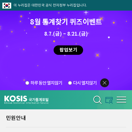
이 누리집은 대한민국 공식 전자정부 누리집입니다.
8월 통계찾기 퀴즈이벤트
8.7.(금) ~ 8.21.(금)
팝업보기
하루 동안 열지않기
다시 열지않기
민원안내