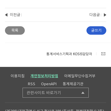
이전글 :
다음글 :
국내건
주택
설수주
세대수
목록
글쓰기
통계자
확인
료
방법
통계서비스기획과 KOSIS담당자
이용지침
개인정보처리방침
이메일무단수집거부
RSS
OpenAPI
통계제공기관
관련사이트 바로가기