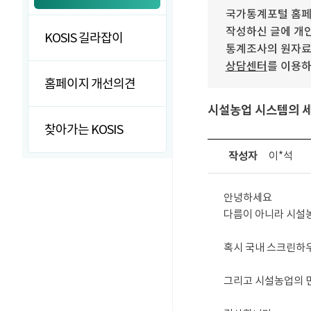
국가통계포털 홈페
작성하신 글에 개인
KOSIS 길라잡이
통계조사의 원자료(r
상담센터
를 이용하
홈페이지 개선의견
시설농업 시스템의 
찾아가는 KOSIS
작성자
이*석
안녕하세요

다름이 아니라 시설농
혹시 국내 스크린하우
그리고 시설농업의 면