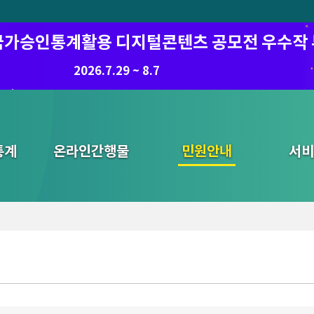
6 국가승인통계활용 디지털콘텐츠 공모전 우수작
8.7.(금) ~ 8.21.(금)
2026.7.29 ~ 8.7
통계
온라인간행물
민원안내
통합검색
서비