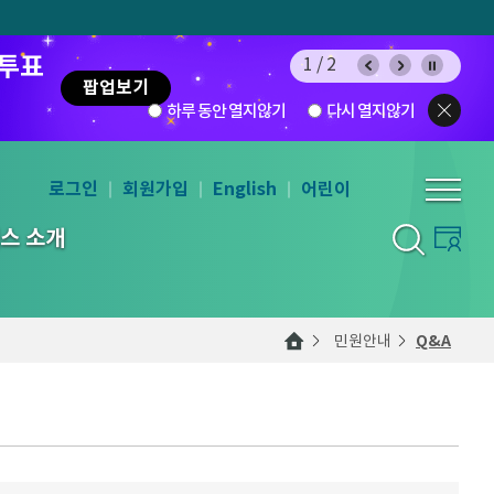
 투표
1/2
팝업보기
하루 동안 열지않기
다시 열지않기
로그인
회원가입
English
어린이
스 소개
민원안내
Q&A