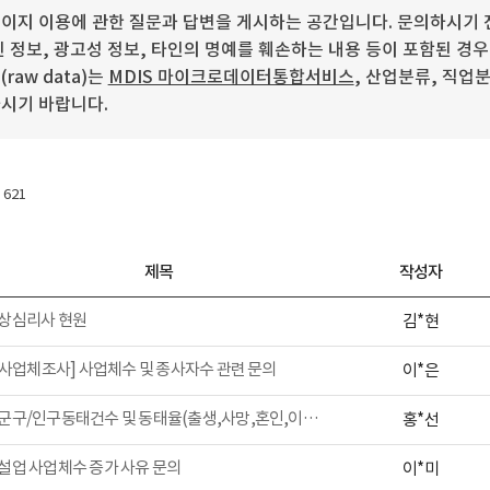
이지 이용에 관한 질문과 답변을 게시하는 공간입니다. 문의하시기 전
 정보, 광고성 정보, 타인의 명예를 훼손하는 내용 등이 포함된 경
aw data)는
MDIS 마이크로데이터통합서비스
, 산업분류, 직업
시기 바랍니다.
/ 621
제목
작성자
상심리사 현원
김*현
 사업체조사] 사업체수 및 종사자수 관련 문의
이*은
시군구/인구동태건수 및 동태율(출생,사망,혼인,이혼) 자료 문의
홍*선
설업 사업체수 증가 사유 문의
이*미