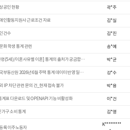
상공인 현황
곽*주
애인활동지원사 근로조건 자료
김*실
인건수
김*진
문화 학생 통계 관련
송*예
[연령(5세)/이혼사유별 이혼] 통계의 출처가 궁금합니다.
박*균
한국부동산원 2026년 6월 주택 통계 데이터 반영 일정 문의
강*수
외 IP 차단 관련 문의 건_현재 접속 불가
박*용
통계표 다운로드 및 OPENAPI 기능 비활성화
이*건
인가구 소비 통계
김*영
K*********
등록 이주노동자