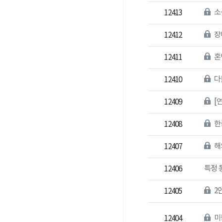
소
12413
장
12412
혼
12411
다
12410
12409
12408
해
12407
특정 
12406
2
12405
미
12404