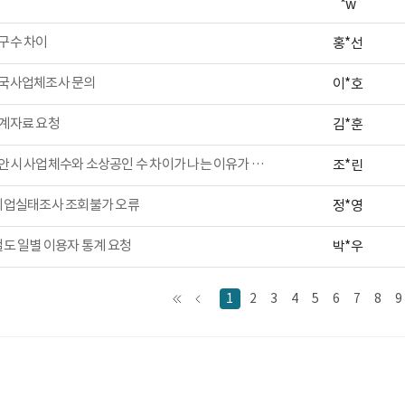
*w
구수 차이
홍*선
국사업체조사 문의
이*호
계자료 요청
김*훈
천안시 사업체수와 소상공인 수 차이가 나는 이유가 궁금합니다.
조*린
업실태조사 조회불가 오류
정*영
도 일별 이용자 통계 요청
박*우
1
2
3
4
5
6
7
8
9