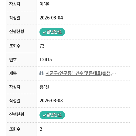
이*은
2026-08-04
답변완료
73
12415
시군구/인구동태건수 및 동태율(출생,사망,혼인,이혼) 자료 문의
홍*선
2026-08-03
답변완료
2