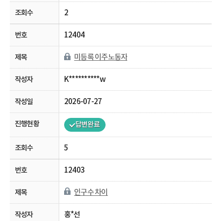
2
12404
미등록 이주노동자
K**********w
2026-07-27
답변완료
5
12403
인구수 차이
홍*선