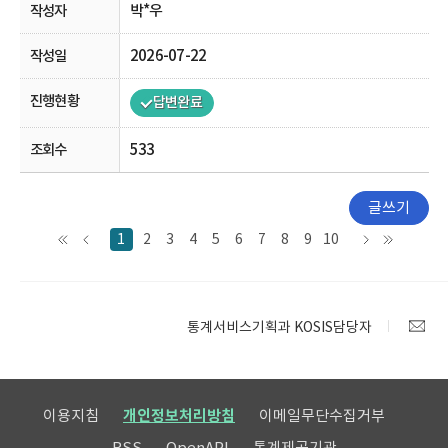
박*우
2026-07-22
답변완료
533
글쓰기
1
2
3
4
5
6
7
8
9
10
통계서비스기획과 KOSIS담당자
이용지침
개인정보처리방침
이메일무단수집거부
RSS
OpenAPI
통계제공기관