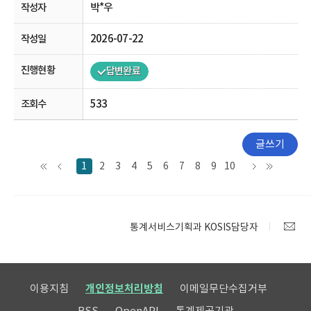
박*우
2026-07-22
답변완료
533
글쓰기
1
2
3
4
5
6
7
8
9
10
통계서비스기획과 KOSIS담당자
이용지침
개인정보처리방침
이메일무단수집거부
RSS
OpenAPI
통계제공기관