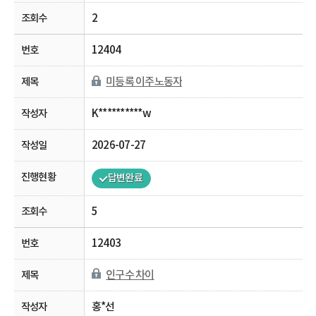
2
12404
미등록 이주노동자
K**********w
2026-07-27
답변완료
5
12403
인구수 차이
홍*선