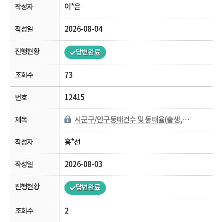
이*은
2026-08-04
답변완료
73
12415
시군구/인구동태건수 및 동태율(출생,사망,혼인,이혼) 자료 문의
홍*선
2026-08-03
답변완료
2