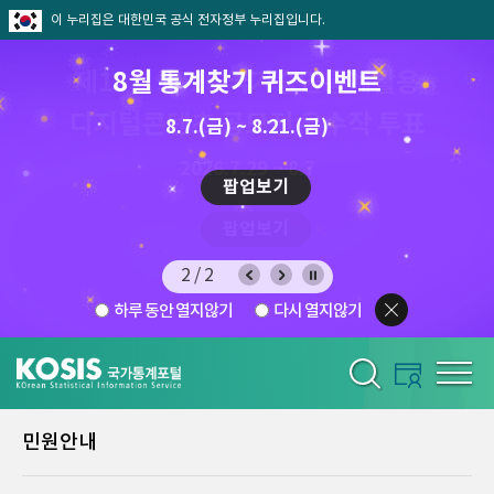
이 누리집은 대한민국 공식 전자정부 누리집입니다.
제13회 2026 국가승인통계활용
8월 통계찾기 퀴즈이벤트
디지털콘텐츠 공모전 우수작 투표
8.7.(금) ~ 8.21.(금)
2026.7.29 ~ 8.7
팝업보기
팝업보기
2/2
하루 동안 열지않기
다시 열지않기
민원안내