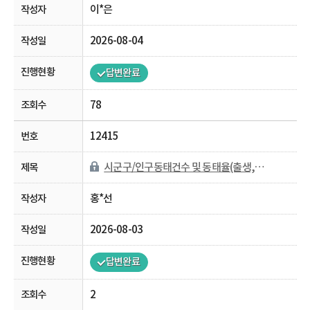
이*은
2026-08-04
답변완료
78
12415
시군구/인구동태건수 및 동태율(출생,사망,혼인,이혼) 자료 문의
홍*선
2026-08-03
답변완료
2