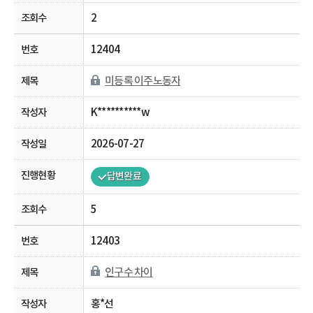
2
12404
미등록 이주노동자
K**********w
2026-07-27
답변완료
5
12403
인구수 차이
홍*선