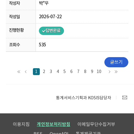
박*우
2026-07-22
답변완료
535
글쓰기
1
2
3
4
5
6
7
8
9
10
통계서비스기획과 KOSIS담당자
이용지침
개인정보처리방침
이메일무단수집거부
RSS
OpenAPI
통계제공기관