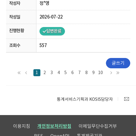
정*영
2026-07-22
답변완료
557
글쓰기
1
2
3
4
5
6
7
8
9
10
통계서비스기획과 KOSIS담당자
이용지침
개인정보처리방침
이메일무단수집거부
RSS
OpenAPI
통계제공기관