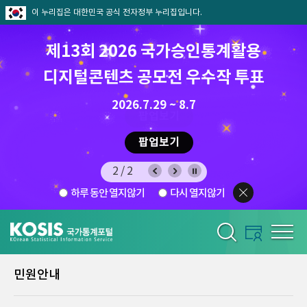
이 누리집은 대한민국 공식 전자정부 누리집입니다.
제13회 2026 국가승인통계활용
8월 통계찾기 퀴즈이벤트
디지털콘텐츠 공모전 우수작 투표
8.7.(금) ~ 8.21.(금)
2026.7.29 ~ 8.7
팝업보기
팝업보기
2/2
하루 동안 열지않기
다시 열지않기
민원안내