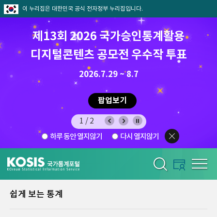
이 누리집은 대한민국 공식 전자정부 누리집입니다.
제13회 2026 국가승인통계활용
디지털콘텐츠 공모전 우수작 투표
8.7.(금) ~ 8.21.(금)
2026.7.29 ~ 8.7
팝업보기
1/2
하루 동안 열지않기
다시 열지않기
쉽게 보는 통계