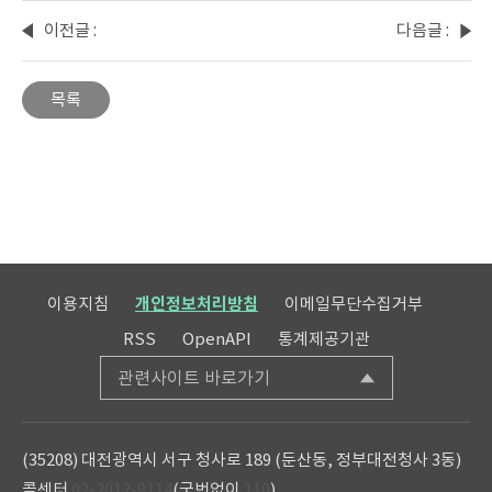
이전글 :
다음글 :
2025-
2025-
08화 :
10화 :
목록
숫자로
국민문
보는
화예술
우리나
활동조
라
사,
출생!
어디까
지 알고
있니?
이용지침
개인정보처리방침
이메일무단수집거부
RSS
OpenAPI
통계제공기관
관련사이트 바로가기
(35208) 대전광역시 서구 청사로 189 (둔산동, 정부대전청사 3동)
콜센터
02-2012-9114
(국번없이
110
)