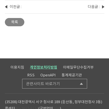
이전글 :
다음글 :
2026-
2026-
02화 :
04화 :
목록
숫자로
산림과
알아보
함께하
는
는 일상
가축동
속
향조사
휴식과
건강
이용지침
개인정보처리방침
이메일무단수집거부
RSS
OpenAPI
통계제공기관
관련사이트 바로가기
(35208) 대전광역시 서구 청사로 189 (둔산동, 정부대전청사 3동)
콜센터
02-2012-9114
(국번없이
110
)