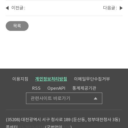
이전글 :
다음글 :
2025-
2025-
02화 :
04화 :
목록
국가유
장기
산,
기증과
함께
이식,
알아봐
숫자로
요!
보는
생명의
연결
이용지침
개인정보처리방침
이메일무단수집거부
RSS
OpenAPI
통계제공기관
관련사이트 바로가기
(35208) 대전광역시 서구 청사로 189 (둔산동, 정부대전청사 3동)
콜센터
02-2012-9114
(국번없이
110
)