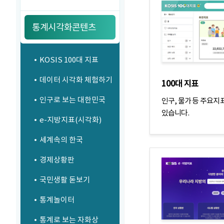
통계시각화콘텐츠
KOSIS 100대 지표
데이터 시각화 체험하기
100대 지표
인구로 보는 대한민국
인구, 물가 등 주요지
있습니다.
e-지방지표(시각화)
세계속의 한국
경제상황판
국민생활 돋보기
통계놀이터
통계로 보는 자화상