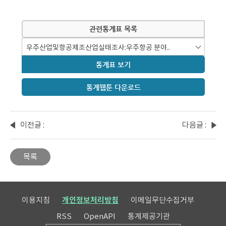
관련통계표 목록
통계표 보기
통계웹툰 다운로드
이전글 :
다음글 :
2026-
2026-
02화 :
04화 :
목록
숏폼
귀여운
완전
곤충
정복!
이야기
이용지침
개인정보처리방침
이메일무단수집거부
RSS
OpenAPI
통계제공기관