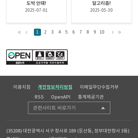
도박 안돼!
알고리즘!
2025-07-01
2025-05-30
1
2
3
4
5
6
7
8
9
10
이용지침
개인정보처리방침
이메일무단수집거부
RSS
OpenAPI
통계제공기관
관련사이트 바로가기
(35208) 대전광역시 서구 청사로 189 (둔산동, 정부대전청사 3동)