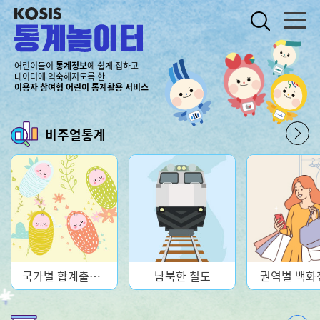
주요메뉴 바로가기
콘텐츠 바로가기
어린이들이
통계정보
에 쉽게 접하고
데이터에 익숙해지도록 한
이용자 참여형 어린이 통계활용 서비스
비주얼통계
국가별 합계출산율
남북한 철도
권역별 백화