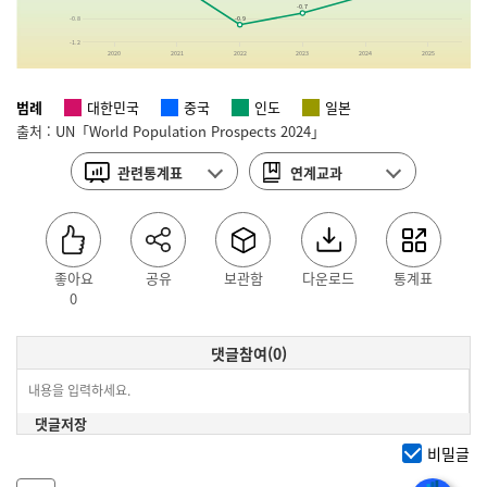
-0.7
-0.9
-0.8
-1.2
2020
2021
2022
2023
2024
2025
범례
대한민국
중국
인도
일본
출처 : UN「World Population Prospects 2024」
관련통계표
연계교과
비상교육 : 중등 사회2
순이동률
128p
관련통계표 닫기
천재교과서 : 중등
좋아요
공유
보관함
다운로드
통계표
사회과부도 70p
0
천재교육 : 중등
사회과부도 67p
댓글참여(0)
연계교과 닫기
댓글저장
비밀글