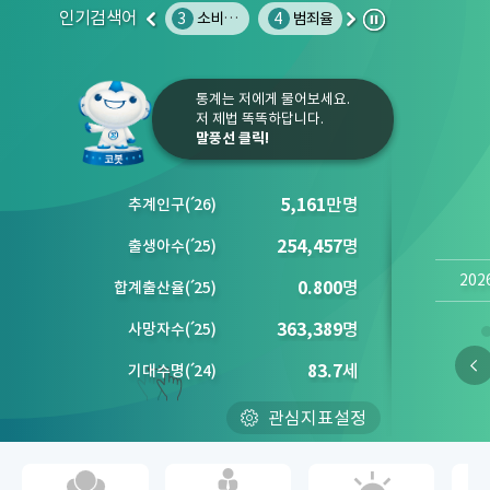
인기검색어
1
인구
2
온라인쇼핑
3
소비자물가지수
4
범죄율
5
권역별 문화 예술 시설 수
6
노인
이
다
정
전
음
지
통계는 저에게 물어보세요.
저 제법 똑똑하답니다.
말풍선 클릭!
5,161
만명
추계인구
(´
26)
254,457
명
출생아수
(´
25)
202
0.800
명
합계출산율
(´
25)
363,389
명
사망자수
(´
25)
83.7
세
기대수명
(´
24)
관심지표설정