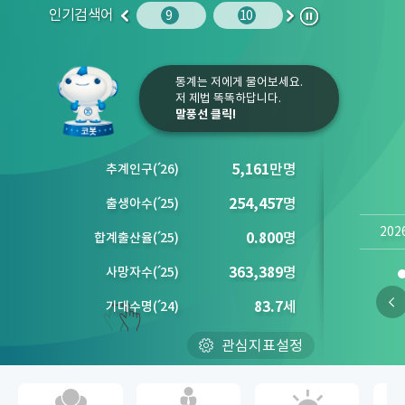
인기검색어
주민등록인구
10
청소년
9
10
1
2
이
다
정
전
음
지
통계는 저에게 물어보세요.
저 제법 똑똑하답니다.
말풍선 클릭!
5,161
만명
추계인구
(´
26)
254,457
명
출생아수
(´
25)
202
0.800
명
합계출산율
(´
25)
363,389
명
사망자수
(´
25)
83.7
세
기대수명
(´
24)
관심지표설정