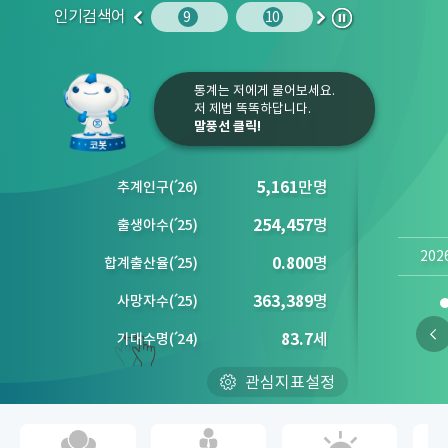
인기검색어
권역별 문화 예술 시설 수
10
임금
9
10
1
2
이
다
정
전
음
지
통계는 저에게 물어보세요.
저 제법 똑똑하답니다.
말풍선 클릭!
5,161
만명
추계인구
(´
26)
254,457
명
출생아수
(´
25)
202
0.800
명
합계출산율
(´
25)
363,389
명
사망자수
(´
25)
83.7
세
기대수명
(´
24)
관심지표설정