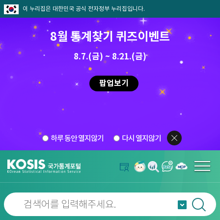
이 누리집은 대한민국 공식 전자정부 누리집입니다.
8월 통계찾기 퀴즈이벤트
8.7.(금) ~ 8.21.(금)
팝업보기
하루 동안 열지않기
다시 열지않기