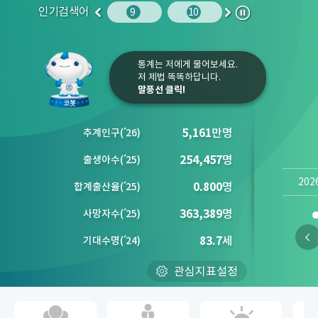
인기검색어
주민등록인구
10
청소년
9
10
1
2
이
다
정
전
음
지
통계는 저에게 물어보세요.
저 제법 똑똑하답니다.
말풍선 클릭!
5,161
만명
추계인구
(´
26)
254,457
명
출생아수
(´
25)
202
0.800
명
합계출산율
(´
25)
363,389
명
사망자수
(´
25)
83.7
세
기대수명
(´
24)
관심지표설정