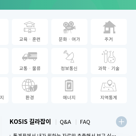
교육ㆍ훈련
문화ㆍ여가
주거
교통ㆍ물류
정보통신
과학ㆍ기술
지
환경
에너지
지역통계
KOSIS 길라잡이
Q&A
FAQ
통계표에서 내가 원하는 자료만 추출해서 보고 싶어요.