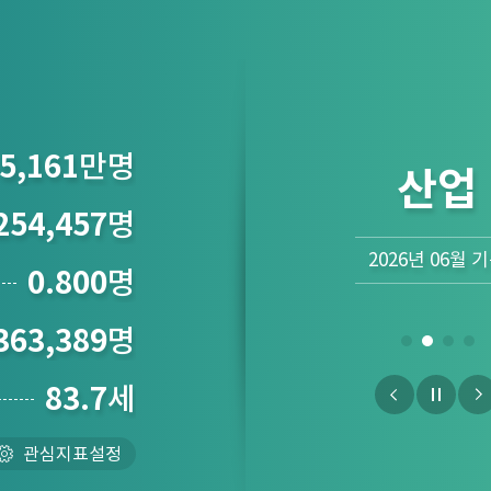
5,161
만명
산업
254,457
명
2026년 06월 
0.800
명
363,389
명
83.7
세
관심지표설정