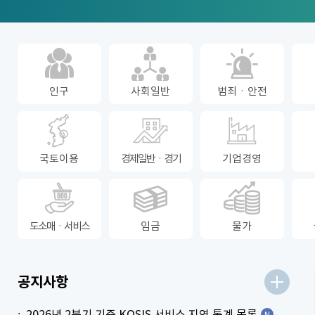
인구
사회일반
범죄ㆍ안전
국토이용
경제일반ㆍ경기
기업경영
도소매ㆍ서비스
임금
물가
더보기
공지사항
2026년 2분기 기준 KOSIS 서비스 지연 통계 목록