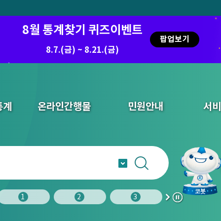
8월 통계찾기 퀴즈이벤트
팝업보기
8.7.(금) ~ 8.21.(금)
통계
온라인간행물
민원안내
서비
2
3
4
5
다
정
음
지