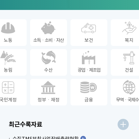
노동
소득ㆍ소비ㆍ자산
보건
복지
농림
수산
광업ㆍ제조업
건설
국민계정
정부ㆍ재정
금융
무역ㆍ국제수
최근수록자료
수질TMS부착사업장배출량현황