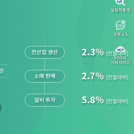
실험적통계
코봇 1.5
2.3
%
전산업 생산
(전월대비)
KOSIS
시범서비스
기준
2.7
%
소매 판매
(전월대비)
5.8
%
설비 투자
(전월대비)