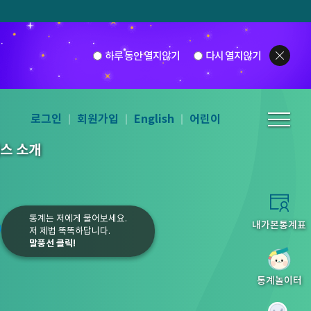
하루 동안 열지않기
다시 열지않기
로그인
회원가입
English
어린이
스 소개
통계는 저에게 물어보세요.
내가본통계표
저 제법 똑똑하답니다.
말풍선 클릭!
6
7
8
9
통계놀이터