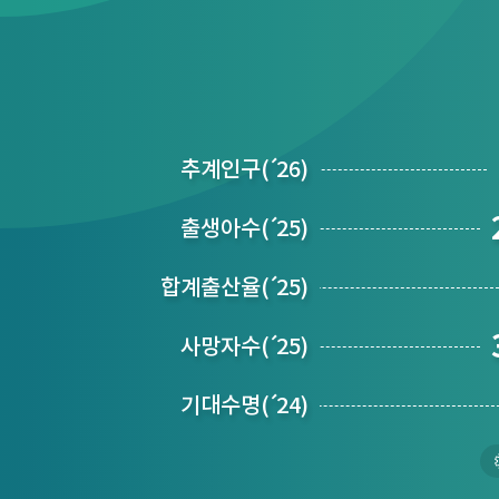
추계인구
(´
26)
출생아수
(´
25)
합계출산율
(´
25)
사망자수
(´
25)
기대수명
(´
24)