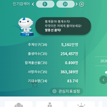
인기검색어
주민등록인구
10
임금
9
10
1
2
이
다
정
전
음
지
통계용어! 통계수치!
무엇이든 저에게 물어보세요!
말풍선 클릭!
5,161
만명
추계인구
(´
26)
254,457
명
출생아수
(´
25)
202
0.800
명
합계출산율
(´
25)
363,389
명
사망자수
(´
25)
83.7
세
기대수명
(´
24)
관심지표설정