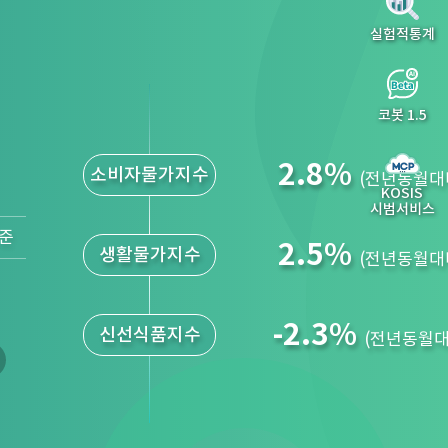
실험적통계
코봇 1.5
2.8
%
소비자물가지수
(전년동월대
KOSIS
시범서비스
기준
2.5
%
생활물가지수
(전년동월대
-2.3
%
신선식품지수
(전년동월대