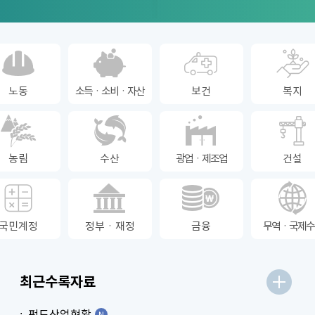
노동
소득ㆍ소비ㆍ자산
보건
복지
농림
수산
광업ㆍ제조업
건설
국민계정
정부ㆍ재정
금융
무역ㆍ국제수
최근수록자료
펀드산업현황