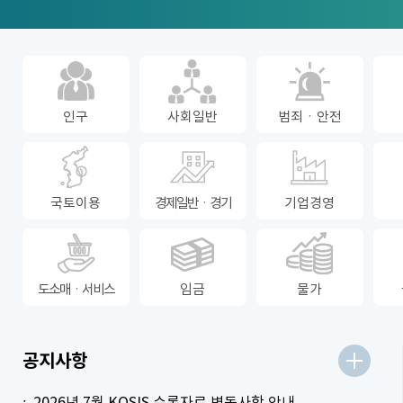
인구
사회일반
범죄ㆍ안전
국토이용
경제일반ㆍ경기
기업경영
도소매ㆍ서비스
임금
물가
더보기
공지사항
2026년 7월 KOSIS 수록자료 변동사항 안내