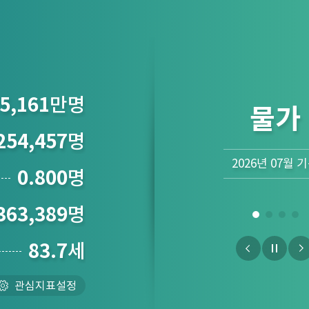
5,161
만명
물가
254,457
명
2026년 07월 
0.800
명
363,389
명
83.7
세
관심지표설정