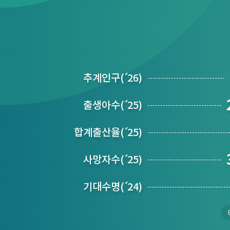
추계인구
(´
26)
출생아수
(´
25)
합계출산율
(´
25)
사망자수
(´
25)
기대수명
(´
24)