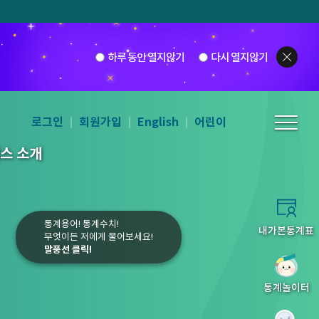
하루 동안 열지않기
다시 열지않기
로그인
회원가입
English
어린이
스 소개
통계용어! 통계수치!
내가본통계표
무엇이든 저에게 물어보세요!
말풍선 클릭!
5
6
7
8
통계놀이터