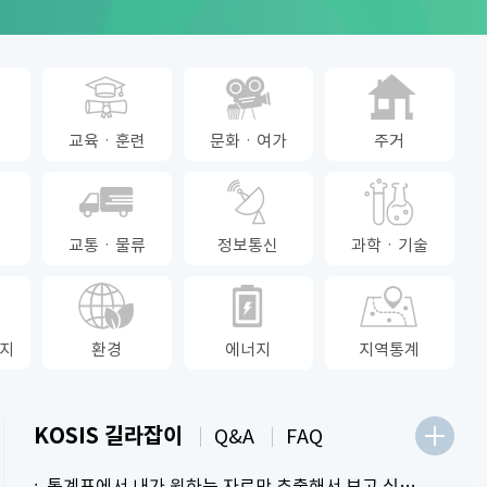
교육ㆍ훈련
문화ㆍ여가
주거
교통ㆍ물류
정보통신
과학ㆍ기술
지
환경
에너지
지역통계
KOSIS 길라잡이
Q&A
FAQ
통계표에서 내가 원하는 자료만 추출해서 보고 싶어요.