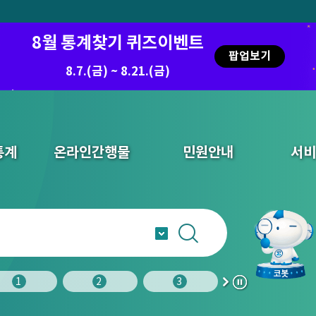
8월 통계찾기 퀴즈이벤트
팝업보기
8.7.(금) ~ 8.21.(금)
통계
온라인간행물
민원안내
서비
1
2
3
4
다
정
음
지