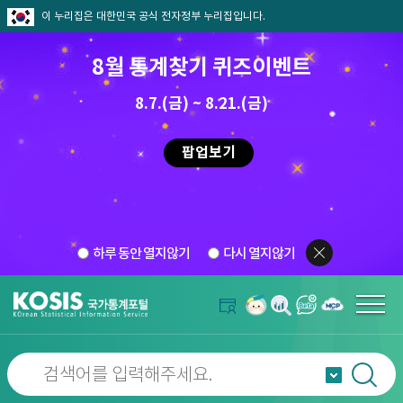
이 누리집은 대한민국 공식 전자정부 누리집입니다.
8월 통계찾기 퀴즈이벤트
8.7.(금) ~ 8.21.(금)
팝업보기
하루 동안 열지않기
다시 열지않기