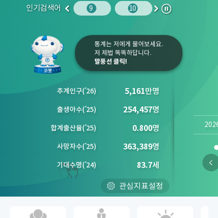
인기검색어
주민등록인구
10
임금
9
10
1
2
이
다
정
전
음
지
통계는 저에게 물어보세요.
저 제법 똑똑하답니다.
말풍선 클릭!
5,161
만명
추계인구
(´
26)
254,457
명
출생아수
(´
25)
202
0.800
명
합계출산율
(´
25)
363,389
명
사망자수
(´
25)
83.7
세
기대수명
(´
24)
관심지표설정